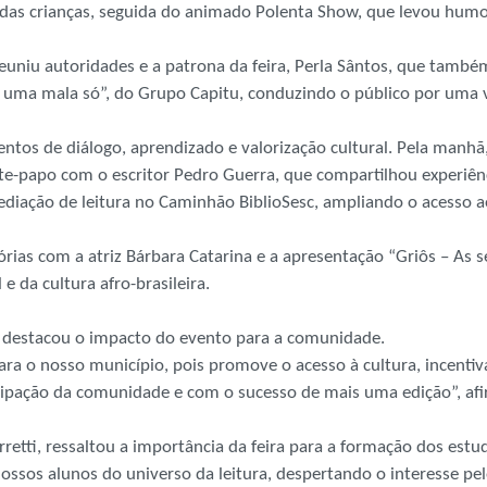
o das crianças, seguida do animado Polenta Show, que levou humor
a reuniu autoridades e a patrona da feira, Perla Sântos, que ta
de uma mala só”, do Grupo Capitu, conduzindo o público por uma
entos de diálogo, aprendizado e valorização cultural. Pela manhã
te-papo com o escritor Pedro Guerra, que compartilhou experiênci
iação de leitura no Caminhão BiblioSesc, ampliando o acesso ao
rias com a atriz Bárbara Catarina e a apresentação “Griôs – As 
e da cultura afro-brasileira.
la, destacou o impacto do evento para a comunidade.
a o nosso município, pois promove o acesso à cultura, incentiva
cipação da comunidade e com o sucesso de mais uma edição”, af
retti, ressaltou a importância da feira para a formação dos estu
ssos alunos do universo da leitura, despertando o interesse pelo