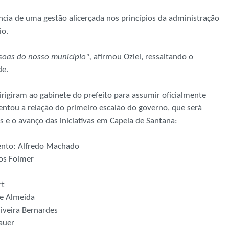
ncia de uma gestão alicerçada nos princípios da administração
io.
oas do nosso município",
afirmou Oziel, ressaltando o
de.
dirigiram ao gabinete do prefeito para assumir oficialmente
ntou a relação do primeiro escalão do governo, que será
s e o avanço das iniciativas em Capela de Santana:
mento: Alfredo Machado
los Folmer
rt
de Almeida
liveira Bernardes
nauer