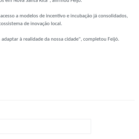
ups em Nova Santa Rita", afirmou Feijó.
 acesso a modelos de incentivo e incubação já consolidados,
cossistema de inovação local.
adaptar à realidade da nossa cidade", completou Feijó.